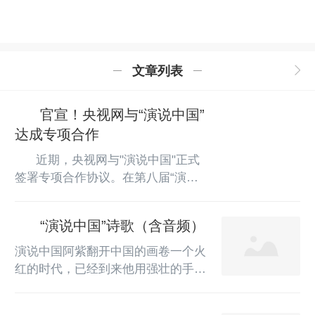
演说中国-官网
文章列表
官宣！央视网与“演说中国”
达成专项合作
      近期，央视网与"演说中国"正式
签署专项合作协议。在第八届“演说
中国”——青少年演讲与朗诵艺术展
示活动总展示期间，央视网将开
“演说中国”诗歌（含音频）
设"演说中国专栏"，为优秀参与者提
供中央级媒体展示平台。此次合作旨
演说中国阿紫翻开中国的画卷一个火
在发掘和培养具有时代特色的优秀青
红的时代，已经到来他用强壮的手臂
少年演讲人才，传播正能量声音。未
横扫一切仓皇的落叶他用坚硬的拳头
来，"演说中国"活动中涌现的优秀作
驱赶轰鸣的雷电和咆哮的风暴他让莽