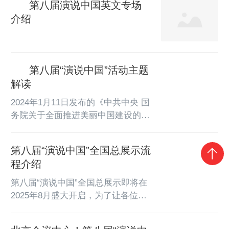
品将有机会在央视网进行展播，通过
第八届演说中国英文专场
莽的群山吹响同一声力量的号角他让
中央级重点新闻网站的广泛传播，让
酣畅的太阳敞开胸怀饮一杯胜利的美
介绍
更多优质内容触达亿万观众。央视
酒翻开中国的画卷一个火红的时代，
网...
已经到来他让山谷里的小溪欢快地奔
跑他让我们磨砺的目光跨上大河的脊
背一路呼啸他让轻盈的小鸟飞回响着
第八届“演说中国”活动主题
牛铃的故乡他让清脆的歌声在熟悉的
解读
乡音里永不衰老我们深知我们是土地
2024年1月11日发布的《中共中央 国
的孩子就在...
务院关于全面推进美丽中国建设的意
见》，提出要全面推进美丽中国建
设。中央文件｜《中共中央 国务院
第八届“演说中国”全国总展示流
关于全面推进美丽中国建设的意见》
程介绍
第八届“‘演说中国’—全国青少年演讲
与朗诵艺术展示活动”以“课本里的美
第八届“演说中国”全国总展示即将在
丽中国”为主题，引导广大青少年从
2025年8月盛大开启，为了让各位选
课本中挖掘和展示“美丽中国”的元
手充分准备并了解活动详情，现将活
素，激发青少年对祖国的热爱和自豪
动流程介绍如下。展示时间地点一、